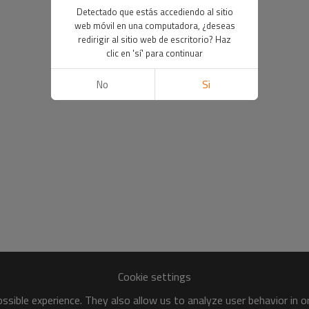
Detectado que estás accediendo al sitio
web móvil en una computadora, ¿deseas
redirigir al sitio web de escritorio? Haz
clic en 'sí' para continuar
No
Si
Cookie settings
sible experience. They also allow us to analyze user behavior in 